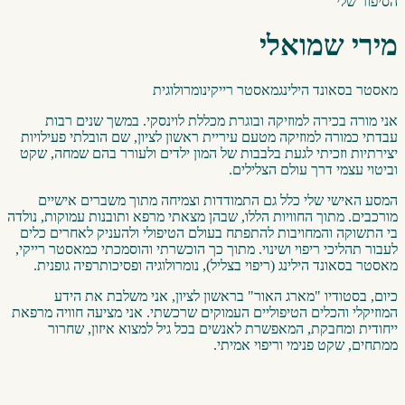
הסיפור שלי
מירי שמואלי
מאסטר בסאונד הילינג
מאסטר רייקי
נומרולוגית
אני מורה בכירה למוזיקה ובוגרת מכללת לוינסקי. במשך שנים רבות
עבדתי כמורה למוזיקה מטעם עיריית ראשון לציון, שם הובלתי פעילויות
יצירתיות וזכיתי לגעת בלבבות של המון ילדים ולעורר בהם שמחה, שקט
וביטוי עצמי דרך עולם הצלילים.
המסע האישי שלי כלל גם התמודדות וצמיחה מתוך משברים אישיים
מורכבים. מתוך החוויות הללו, שבהן מצאתי מרפא ותובנות עמוקות, נולדה
בי התשוקה והמחויבות להתפתח בעולם הטיפולי ולהעניק לאחרים כלים
לעבור תהליכי ריפוי ושינוי. מתוך כך הוכשרתי והוסמכתי כמאסטר רייקי,
מאסטר בסאונד הילינג (ריפוי בצליל), נומרולוגיה ופסיכותרפיה גופנית.
כיום, בסטודיו "מארג האור" בראשון לציון, אני משלבת את הידע
המוזיקלי והכלים הטיפוליים העמוקים שרכשתי. אני מציעה חוויה מרפאת
ייחודית ומחבקת, המאפשרת לאנשים בכל גיל למצוא איזון, שחרור
ממתחים, שקט פנימי וריפוי אמיתי.