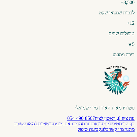
3,500+
לבבות שמצאו שקט
12+
טיפולים שונים
5★
דירוג ממוצע
סטודיו מארג האור | מירי שמואלי
נוה ציון 8, ראשון לציון
054-490-8567
דף הבית
טיפולים
סדנאות
חנות
הכירו את מירי
מדיטציות להאזנה
שובר
מתנה
צרו קשר
בלוג
קביעת טיפול