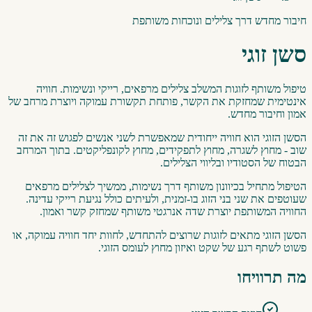
חיבור מחדש דרך צלילים ונוכחות משותפת
סשן זוגי
טיפול משותף לזוגות המשלב צלילים מרפאים, רייקי ונשימות. חוויה
אינטימית שמחזקת את הקשר, פותחת תקשורת עמוקה ויוצרת מרחב של
אמון וחיבור מחדש.
הסשן הזוגי הוא חוויה ייחודית שמאפשרת לשני אנשים לפגוש זה את זה
שוב - מחוץ לשגרה, מחוץ לתפקידים, מחוץ לקונפליקטים. בתוך המרחב
הבטוח של הסטודיו ובליווי הצלילים.
הטיפול מתחיל בכיוונון משותף דרך נשימות, ממשיך לצלילים מרפאים
שעוטפים את שני בני הזוג בו-זמנית, ולעיתים כולל נגיעת רייקי עדינה.
החוויה המשותפת יוצרת שדה אנרגטי משותף שמחזק קשר ואמון.
הסשן הזוגי מתאים לזוגות שרוצים להתחדש, לחוות יחד חוויה עמוקה, או
פשוט לשתף רגע של שקט ואיזון מחוץ לעומס הזוגי.
מה תרוויחו