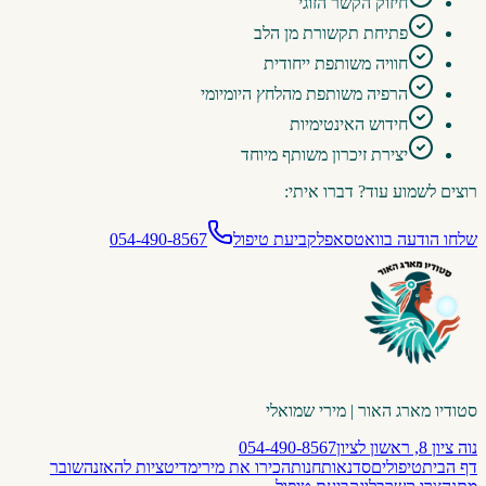
חיזוק הקשר הזוגי
פתיחת תקשורת מן הלב
חוויה משותפת ייחודית
הרפיה משותפת מהלחץ היומיומי
חידוש האינטימיות
יצירת זיכרון משותף מיוחד
רוצים לשמוע עוד? דברו איתי:
שלחו הודעה בוואטסאפ
לקביעת טיפול
054-490-8567
סטודיו מארג האור | מירי שמואלי
נוה ציון 8, ראשון לציון
054-490-8567
דף הבית
טיפולים
סדנאות
חנות
הכירו את מירי
מדיטציות להאזנה
שובר